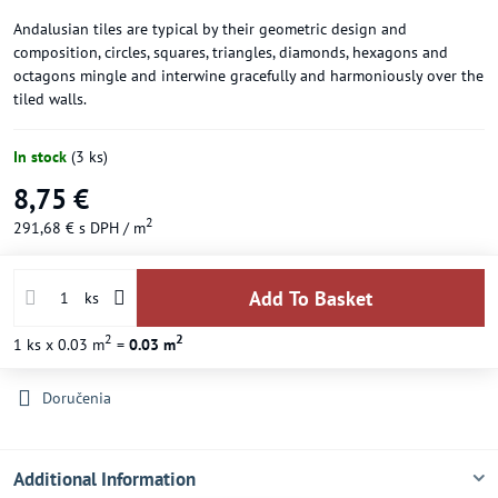
Andalusian tiles are typical by their geometric design and
composition, circles, squares, triangles, diamonds, hexagons and
octagons mingle and interwine gracefully and harmoniously over the
tiled walls.
In stock
(
3
ks)
8,75 €
2
291,68 €
s DPH
/ m
Add To Basket
ks
2
2
1
ks
x 0.03 m
=
0.03
m
Doručenia
Additional Information