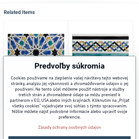
Related Items
Predvoľby súkromia
Cookies používame na zlepšenie vašej návštevy tejto webovej
stránky, analýzu jej výkonnosti a zhromažďovanie údajov o jej
Sevilla
Sevilla f.
používaní. Na tento účel môžeme použiť nástroje a služby
In stock
To order
tretích strán a zhromaždené údaje sa môžu preniesť k
2
2
165 €
/ m
165 €
/ m
partnerom v EÚ, USA alebo iných krajinách. Kliknutím na „Prijať
9,90 €
9,90 €
všetky cookies“ vyjadrujete svoj súhlas s týmto spracovaním.
Nižšie môžete nájsť podrobné informácie alebo upraviť svoje
preferencie.
Zásady ochrany osobných údajov