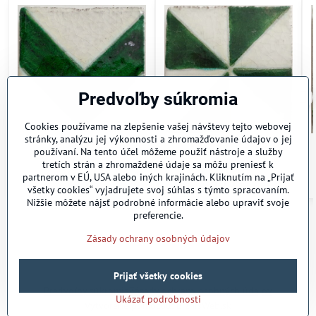
Predvoľby súkromia
Cookies používame na zlepšenie vašej návštevy tejto webovej
stránky, analýzu jej výkonnosti a zhromažďovanie údajov o jej
Melo vert cotto
Huelva vert cotto
používaní. Na tento účel môžeme použiť nástroje a služby
To order
To order
tretích strán a zhromaždené údaje sa môžu preniesť k
2
2
525 €
/ m
575 €
/ m
partnerom v EÚ, USA alebo iných krajinách. Kliknutím na „Prijať
5,25 €
5,75 €
všetky cookies“ vyjadrujete svoj súhlas s týmto spracovaním.
Nižšie môžete nájsť podrobné informácie alebo upraviť svoje
preferencie.
Zásady ochrany osobných údajov
©
2026
Copyright
Prijať všetky cookies
Predvoľby súkromia
Zásady ochrany osobných údajov
Ukázať podrobnosti
Vytvorené pomocou:
BiznisWeb.sk