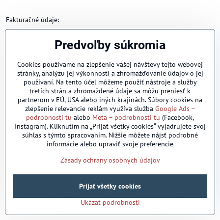
Fakturačné údaje:
QUAINT s.r.o.
Predvoľby súkromia
Kadnárova 43
831 51 Bratislava
Cookies používame na zlepšenie vašej návštevy tejto webovej
Slovenská republika
stránky, analýzu jej výkonnosti a zhromažďovanie údajov o jej
používaní. Na tento účel môžeme použiť nástroje a služby
IČO: 46772014
tretích strán a zhromaždené údaje sa môžu preniesť k
DIČ: 2023594441
partnerom v EÚ, USA alebo iných krajinách. Súbory cookies na
IČ DPH: SK2023594441
zlepšenie relevancie reklám využíva služba
Google Ads –
Zapísaná v Obchodnom registri Mestského súdu Bratislava III,
podrobnosti tu
alebo
Meta – podrobnosti tu
(Facebook,
Instagram). Kliknutím na „Prijať všetky cookies“ vyjadrujete svoj
Oddiel: Sro, Vložka číslo: 83013/B
súhlas s týmto spracovaním. Nižšie môžete nájsť podrobné
informácie alebo upraviť svoje preferencie
Zásady ochrany osobných údajov
Prijať všetky cookies
©
2026
Copyright
Predvoľby súkromia
Zásady ochrany osobných údajov
Ukázať podrobnosti
Vytvorené pomocou:
BiznisWeb.sk