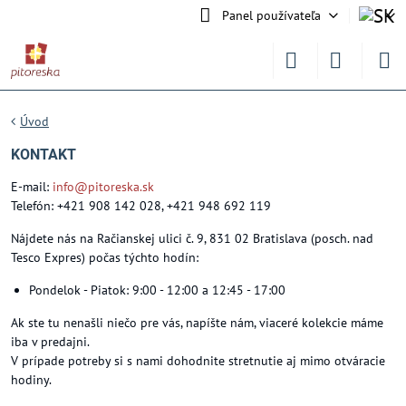
Panel používateľa
Úvod
KONTAKT
E-mail:
info@pitoreska.sk
Telefón: +421 908 142 028, +421 948 692 119
Nájdete nás na Račianskej ulici č. 9, 831 02 Bratislava (posch. nad
Tesco Expres) počas týchto hodín:
Pondelok - Piatok: 9:00 - 12:00 a 12:45 - 17:00
Ak ste tu nenašli niečo pre vás, napíšte nám, viaceré kolekcie máme
iba v predajni.
V prípade potreby si s nami dohodnite stretnutie aj mimo otváracie
hodiny.