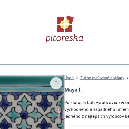
Úvod
Ručne maľované obklady
Maya f.
Po stáročia boli výrobcovia kera
východného a západného umenia a
jedného z najlepších výrobcov ke