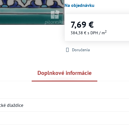
Na objednávku
7,69 €
2
384,38 €
s DPH
/ m
Doručenia
Doplnkové informácie
ké dlaždice