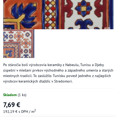
Po stáročia boli výrobcovia keramiky z Nabeulu, Tunisu a Djeby
úspešní v miešaní prvkov východného a západného umenia a starých
miestnych tradícií. To zaslúžilo Tunisku povesť jedného z najlepších
výrobcov keramických dlaždíc v Stredomorí.
Skladom
(
1
ks)
7,69 €
2
192,19 €
s DPH
/ m