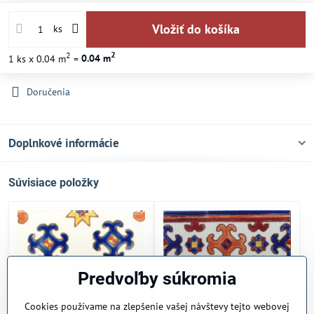
Vložiť do košíka
ks
2
2
1
ks
x 0.04 m
=
0.04
m
Doručenia
Doplnkové informácie
Súvisiace položky
Predvoľby súkromia
Cookies používame na zlepšenie vašej návštevy tejto webovej