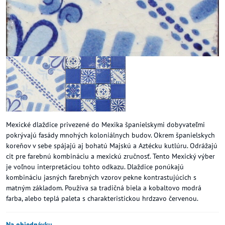
Mexické dlaždice privezené do Mexika španielskymi dobyvateľmi
pokrývajú fasády mnohých koloniálnych budov. Okrem španielskych
koreňov v sebe spájajú aj bohatú Majskú a Aztécku kutlúru. Odrážajú
cit pre farebnú kombináciu a mexickú zručnosť. Tento Mexický výber
je voľnou interpretáciou tohto odkazu. Dlaždice ponúkajú
kombináciu jasných farebných vzorov pekne kontrastujúcich s
matným základom. Používa sa tradičná biela a kobaltovo modrá
farba, alebo teplá paleta s charakteristickou hrdzavo červenou.
Na objednávku