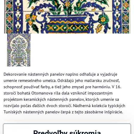
Dekorovanie nástenných panelov naplno odhaľuje a vyjadruje
umenie remeselného umelca. Odrážajú jeho maliarsku zručnosť,
schopnosť používať farby, a tiež jeho zmysel pre harmóniu. V 16.
storočí bohatá Otomanova ríša dala vzniknúť impozantným
projektom keramických nástenných panelov, ktorých umenie sa
rozvíjalo počas ďalších dvoch storočí. Nádherná kolekcia typických
Tuniských nástenných panelov čerpá z tejto zásobárne inšpirácie.
Na objednávku
Predvoľby súkromia