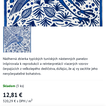
Nádherná zbierka typických tuniských nástenných panelov
inšpirovala k reprodukcii a reinterpretácii viacerých vzorov
čerpajúcich z veľkolepého dedičstva, dúfajúc, že aj vy zacítite jeho
nevyčerpateľné bohatstvo.
Skladom
(
3
ks)
12,81 €
2
320,29 €
s DPH
/ m