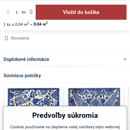
Vložiť do košíka
ks
2
2
1
ks
x 0.04 m
=
0.04
m
Doručenia
Doplnkové informácie
Súvisiace položky
Predvoľby súkromia
Cookies používame na zlepšenie vašej návštevy tejto webovej