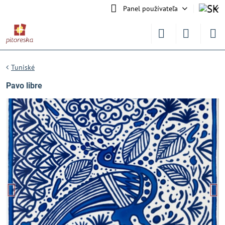
Panel používateľa
Tuniské
Pavo libre