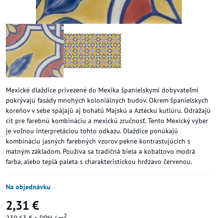
Mexické dlaždice privezené do Mexika španielskymi dobyvateľmi
pokrývajú fasády mnohých koloniálnych budov. Okrem španielskych
koreňov v sebe spájajú aj bohatú Majskú a Aztécku kutlúru. Odrážajú
cit pre farebnú kombináciu a mexickú zručnosť. Tento Mexický výber
je voľnou interpretáciou tohto odkazu. Dlaždice ponúkajú
kombináciu jasných farebných vzorov pekne kontrastujúcich s
matným základom. Používa sa tradičná biela a kobaltovo modrá
farba, alebo teplá paleta s charakteristickou hrdzavo červenou.
Na objednávku
2,31 €
2
230,63 €
s DPH
/ m