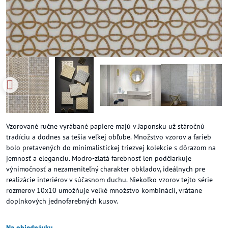
Vzorované ručne vyrábané papiere majú v Japonsku už stáročnú
tradíciu a dodnes sa tešia veľkej obľube. Množstvo vzorov a farieb
bolo pretavených do minimalistickej triezvej kolekcie s dôrazom na
jemnosť a eleganciu. Modro-zlatá farebnosť len podčiarkuje
výnimočnosť a nezameniteľný charakter obkladov, ideálnych pre
realizácie interiérov v súčasnom duchu. Niekoľko vzorov tejto série
rozmerov 10x10 umožňuje veľké množstvo kombinácií, vrátane
doplnkových jednofarebných kusov.
Na objednávku