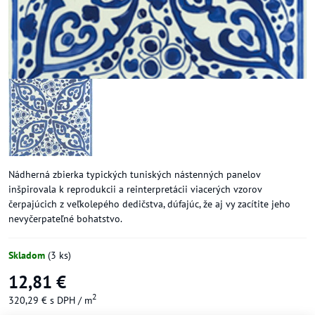
Nádherná zbierka typických tuniských nástenných panelov
inšpirovala k reprodukcii a reinterpretácii viacerých vzorov
čerpajúcich z veľkolepého dedičstva, dúfajúc, že aj vy zacítite jeho
nevyčerpateľné bohatstvo.
Skladom
(
3
ks)
12,81 €
2
320,29 €
s DPH
/ m