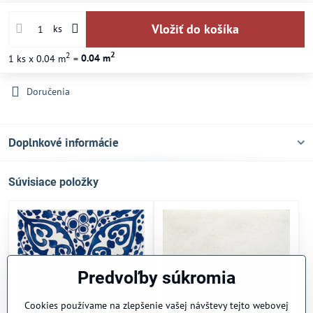
Vložiť do košíka
ks
2
2
1
ks
x 0.04 m
=
0.04
m
Doručenia
Doplnkové informácie
Súvisiace položky
Predvoľby súkromia
Cookies používame na zlepšenie vašej návštevy tejto webovej