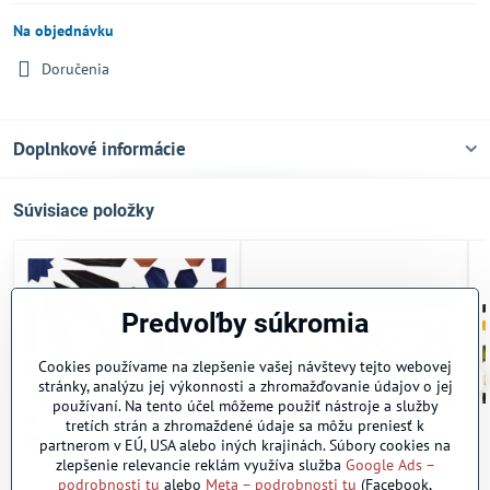
Na objednávku
Doručenia
Doplnkové informácie
Súvisiace položky
Predvoľby súkromia
Cookies používame na zlepšenie vašej návštevy tejto webovej
stránky, analýzu jej výkonnosti a zhromažďovanie údajov o jej
používaní. Na tento účel môžeme použiť nástroje a služby
tretích strán a zhromaždené údaje sa môžu preniesť k
partnerom v EÚ, USA alebo iných krajinách. Súbory cookies na
zlepšenie relevancie reklám využíva služba
Google Ads –
A-MO-28
A-MO-11
podrobnosti tu
alebo
Meta – podrobnosti tu
(Facebook,