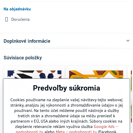
Na objednávku
Doručenia
Doplnkové informácie
Súvisiace položky
Predvoľby súkromia
Cookies používame na zlepšenie vašej návštevy tejto webovej
stránky, analýzu jej výkonnosti a zhromažďovanie údajov o jej
používaní. Na tento účel môžeme použiť nástroje a služby
tretích strán a zhromaždené údaje sa môžu preniesť k
partnerom v EÚ, USA alebo iných krajinách. Súbory cookies na
zlepšenie relevancie reklám využíva služba
Google Ads –
A-MO-28
A-MO-29
podrobnosti tu
alebo
Meta – podrobnosti tu
(Facebook,