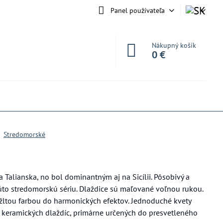
Panel používateľa
Nákupný košík
0 €
Stredomorské
a Talianska, no bol dominantným aj na Sicílii. Pôsobivý a
e túto stredomorskú sériu. Dlaždice sú maľované voľnou rukou.
žltou farbou do harmonických efektov. Jednoduché kvety
o keramických dlaždíc, primárne určených do presvetleného