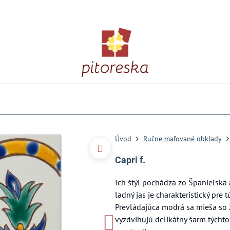
Úvod
Ručne maľované obklady
Capri f.
Ich štýl pochádza zo Španielska 
ladný jas je charakteristický pr
Prevládajúca modrá sa mieša so 
vyzdvihujú delikátny šarm týcht