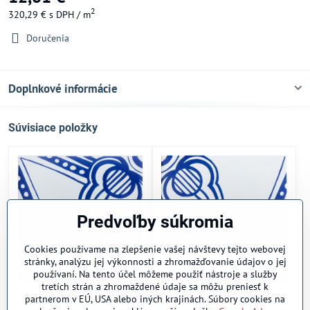
2
320,29 €
s DPH
/ m
Doručenia
Doplnkové informácie
Súvisiace položky
Predvoľby súkromia
Cookies používame na zlepšenie vašej návštevy tejto webovej
stránky, analýzu jej výkonnosti a zhromažďovanie údajov o jej
používaní. Na tento účel môžeme použiť nástroje a služby
tretích strán a zhromaždené údaje sa môžu preniesť k
Stella
Stella allege
partnerom v EÚ, USA alebo iných krajinách. Súbory cookies na
Skladom
Na objednávku