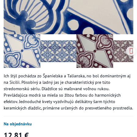
Ich štýl pochádza zo Španielska a Talianska, no bol dominantným aj
na Sicílii. Pôsobivý a ladný jas je charakteristický pre túto
stredomorskú sériu. Dlaždice sú maľované voľnou rukou.
Prevládajúca modrá sa mieša so žltou farbou do harmonických
efektov. Jednoduché kvety vyzdvihujú delikátny šarm týchto
keramických dlaždíc, primárne určených do presvetleného prostredia.
Na objednávku
12,81 €