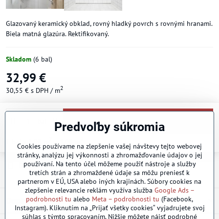
Glazovaný keramický obklad, rovný hladký povrch s rovnými hranami.
Biela matná glazúra. Rektifikovaný.
Skladom
(
6
bal)
32,99 €
2
30,55 €
s DPH
/ m
Vložiť do košíka
bal
Predvoľby súkromia
2
2
1
bal
x 1.08 m
=
1.08
m
Cookies používame na zlepšenie vašej návštevy tejto webovej
stránky, analýzu jej výkonnosti a zhromažďovanie údajov o jej
používaní. Na tento účel môžeme použiť nástroje a služby
Doručenia
tretích strán a zhromaždené údaje sa môžu preniesť k
partnerom v EÚ, USA alebo iných krajinách. Súbory cookies na
zlepšenie relevancie reklám využíva služba
Google Ads –
podrobnosti tu
alebo
Meta – podrobnosti tu
(Facebook,
Doplnkové informácie
Instagram). Kliknutím na „Prijať všetky cookies“ vyjadrujete svoj
súhlas s týmto spracovaním. Nižšie môžete nájsť podrobné