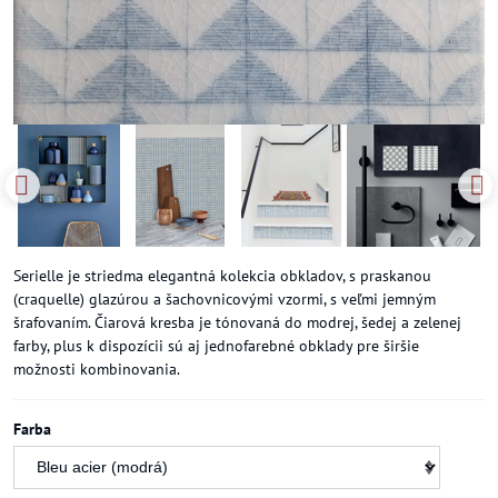
Serielle je striedma elegantná kolekcia obkladov, s praskanou
(craquelle) glazúrou a šachovnicovými vzormi, s veľmi jemným
šrafovaním. Čiarová kresba je tónovaná do modrej, šedej a zelenej
farby, plus k dispozícii sú aj jednofarebné obklady pre širšie
možnosti kombinovania.
Farba