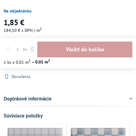
Na objednávku
1,85 €
2
184,50 €
s DPH
/ m
Vložiť do košíka
ks
2
2
1
ks
x 0.01 m
=
0.01
m
Doručenia
Doplnkové informácie
Súvisiace položky