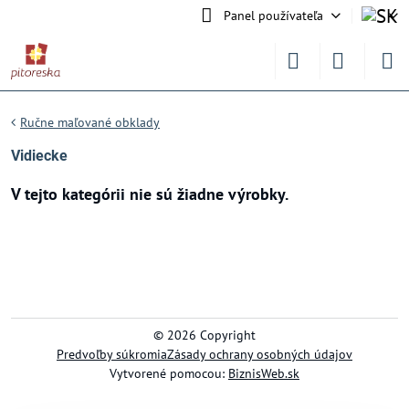
Panel používateľa
Ručne maľované obklady
Vidiecke
©
2026
Copyright
Predvoľby súkromia
Zásady ochrany osobných údajov
Vytvorené pomocou:
BiznisWeb.sk