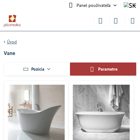
Panel používateľa
Úvod
Vane
Pozícia
Parametre