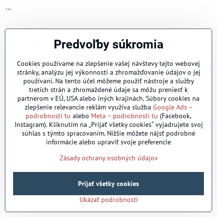
...
Výmena tovaru
Predvoľby súkromia
Cookies používame na zlepšenie vašej návštevy tejto webovej
...
stránky, analýzu jej výkonnosti a zhromažďovanie údajov o jej
používaní. Na tento účel môžeme použiť nástroje a služby
tretích strán a zhromaždené údaje sa môžu preniesť k
partnerom v EÚ, USA alebo iných krajinách. Súbory cookies na
zlepšenie relevancie reklám využíva služba
Google Ads –
podrobnosti tu
alebo
Meta – podrobnosti tu
(Facebook,
©
2026
Copyright
Instagram). Kliknutím na „Prijať všetky cookies“ vyjadrujete svoj
Predvoľby súkromia
Zásady ochrany osobných údajov
súhlas s týmto spracovaním. Nižšie môžete nájsť podrobné
informácie alebo upraviť svoje preferencie
Vytvorené pomocou:
BiznisWeb.sk
Zásady ochrany osobných údajov
Prijať všetky cookies
Ukázať podrobnosti