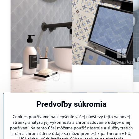
Predvoľby súkromia
Cookies používame na zlepšenie vašej návštevy tejto webovej
stránky, analýzu jej výkonnosti a zhromažďovanie údajov o jej
používaní. Na tento účel môžeme použiť nástroje a služby tretích
strán a zhromaždené údaje sa môžu preniesť k partnerom v EÚ,