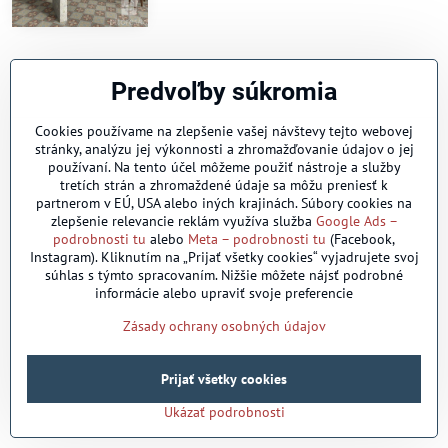
Predvoľby súkromia
Cookies používame na zlepšenie vašej návštevy tejto webovej
©
2026
Copyright
stránky, analýzu jej výkonnosti a zhromažďovanie údajov o jej
Predvoľby súkromia
Zásady ochrany osobných údajov
používaní. Na tento účel môžeme použiť nástroje a služby
Vytvorené pomocou:
BiznisWeb.sk
tretích strán a zhromaždené údaje sa môžu preniesť k
partnerom v EÚ, USA alebo iných krajinách. Súbory cookies na
zlepšenie relevancie reklám využíva služba
Google Ads –
podrobnosti tu
alebo
Meta – podrobnosti tu
(Facebook,
Instagram). Kliknutím na „Prijať všetky cookies“ vyjadrujete svoj
súhlas s týmto spracovaním. Nižšie môžete nájsť podrobné
informácie alebo upraviť svoje preferencie
Zásady ochrany osobných údajov
Prijať všetky cookies
Ukázať podrobnosti