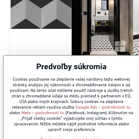
Predvoľby súkromia
Cookies používame na zlepšenie vašej návštevy tejto webovej
stránky, analýzu jej výkonnosti a zhromažďovanie údajov o jej
používaní. Na tento účel môžeme použiť nástroje a služby tretích
strán a zhromaždené údaje sa môžu preniesť k partnerom v EÚ,
USA alebo iných krajinách. Súbory cookies na zlepšenie
relevancie reklám využíva služba
Google Ads – podrobnosti tu
alebo
Meta – podrobnosti tu
(Facebook, Instagram). Kliknutím na
„Prijať všetky cookies“ vyjadrujete svoj súhlas s týmto
spracovaním. Nižšie môžete nájsť podrobné informácie alebo
upraviť svoje preferencie