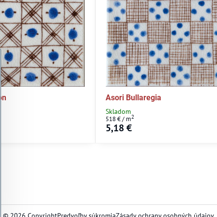
on
Asori Bullaregia
Skladom
2
518 €
/ m
5,18 €
©
2026
Copyright
Predvoľby súkromia
Zásady ochrany osobných údajov