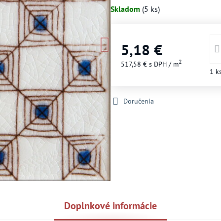
Skladom
(
5
ks)
5,18 €
2
517,58 €
s DPH
/ m
1
k
Doručenia
Doplnkové informácie