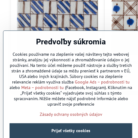
Predvoľby súkromia
Cookies používame na zlepšenie vašej návštevy tejto webovej
stránky, analýzu jej výkonnosti a zhromažďovanie údajov o jej
Asori Sabra
Asori Avign
používaní. Na tento účel môžeme použiť nástroje a služby tretích
Skladom
Skladom
strán a zhromaždené údaje sa môžu preniesť k partnerom v EÚ,
2
2
518 €
/ m
518 €
/ m
USA alebo iných krajinách. Súbory cookies na zlepšenie
5,18 €
5,18 €
relevancie reklám využíva služba
Google Ads – podrobnosti tu
alebo
Meta – podrobnosti tu
(Facebook, Instagram). Kliknutím na
„Prijať všetky cookies“ vyjadrujete svoj súhlas s týmto
spracovaním. Nižšie môžete nájsť podrobné informácie alebo
upraviť svoje preferencie
Zásady ochrany osobných údajov
Prijať všetky cookies