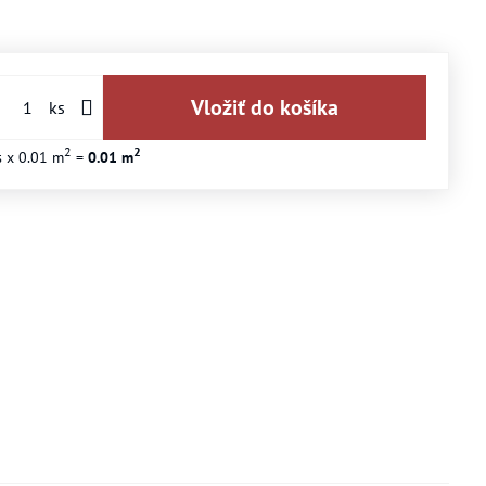
Vložiť do košíka
ks
2
2
s
x 0.01 m
=
0.01
m