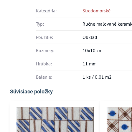
Kategória:
Stredomorské
Typ:
Ručne maľované keramic
Použitie:
Obklad
Rozmery:
10x10 cm
Hrúbka:
11 mm
Balenie:
1 ks / 0,01 m2
Súvisiace položky