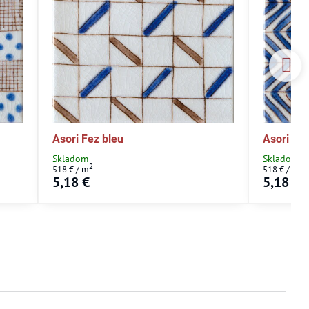
Asori Fez bleu
Asori Li
Skladom
Skladom
2
2
518 €
/ m
518 €
/ m
5,18 €
5,18 €