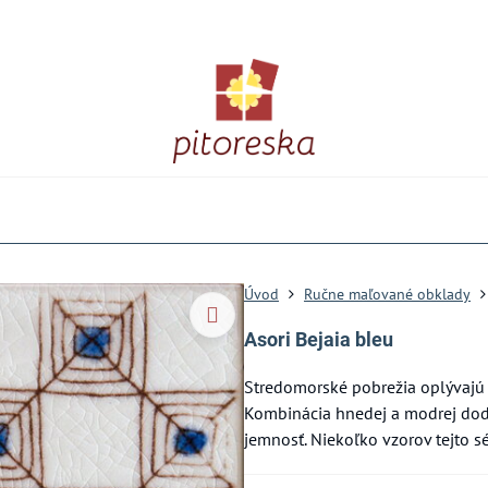
Úvod
Ručne maľované obklady
Asori Bejaia bleu
Stredomorské pobrežia oplývajú 
Kombinácia hnedej a modrej dodá
jemnosť. Niekoľko vzorov tejto 