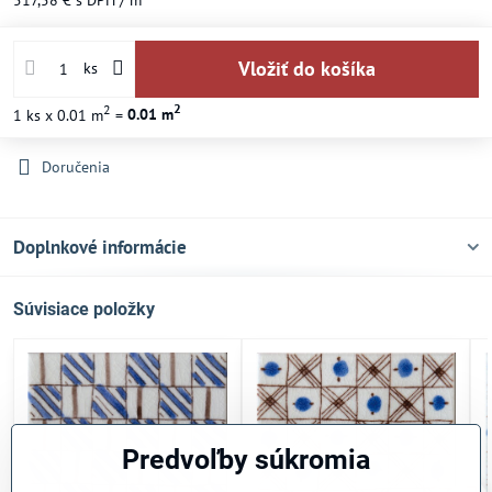
Vložiť do košíka
ks
2
2
1
ks
x 0.01 m
=
0.01
m
Doručenia
Doplnkové informácie
Súvisiace položky
Predvoľby súkromia