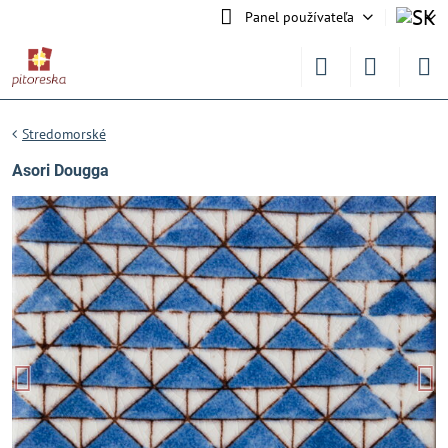
Panel používateľa
Stredomorské
Asori Dougga