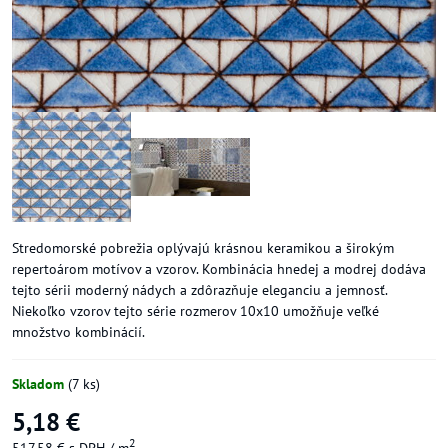
Stredomorské pobrežia oplývajú krásnou keramikou a širokým
repertoárom motívov a vzorov. Kombinácia hnedej a modrej dodáva
tejto sérii moderný nádych a zdôrazňuje eleganciu a jemnosť.
Niekoľko vzorov tejto série rozmerov 10x10 umožňuje veľké
množstvo kombinácií.
Skladom
(
7
ks)
5,18 €
2
517,58 €
s DPH
/ m