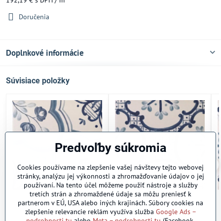
Doručenia
Doplnkové informácie
Súvisiace položky
Predvoľby súkromia
Cookies používame na zlepšenie vašej návštevy tejto webovej
stránky, analýzu jej výkonnosti a zhromažďovanie údajov o jej
používaní. Na tento účel môžeme použiť nástroje a služby
tretích strán a zhromaždené údaje sa môžu preniesť k
Amalfi bleu
Cetara bleu
partnerom v EÚ, USA alebo iných krajinách. Súbory cookies na
Skladom
Na objednávku
zlepšenie relevancie reklám využíva služba
Google Ads –
2
2
192,25 €
/ m
192,25 €
/ m
podrobnosti tu
alebo
Meta – podrobnosti tu
(Facebook,