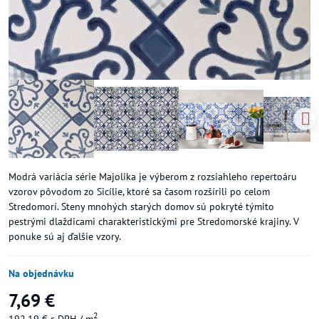
Modrá variácia série Majolika je výberom z rozsiahleho repertoáru
vzorov pôvodom zo Sicílie, ktoré sa časom rozšírili po celom
Stredomorí. Steny mnohých starých domov sú pokryté týmito
pestrými dlaždicami charakteristickými pre Stredomorské krajiny. V
ponuke sú aj ďalšie vzory.
Na objednávku
7,69 €
2
192,19 €
s DPH
/ m