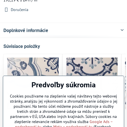
Doručenia
Doplnkové informácie
Súvisiace položky
Predvoľby súkromia
Cookies používame na zlepšenie vašej návštevy tejto webovej
stránky, analýzu jej výkonnosti a zhromažďovanie údajov o jej
používaní. Na tento účel môžeme použiť nástroje a služby
tretích strán a zhromaždené údaje sa môžu preniesť k
Amalfi bleu
Cetara bleu
partnerom v EÚ, USA alebo iných krajinách. Súbory cookies na
Skladom
Na objednávku
zlepšenie relevancie reklám využíva služba
Google Ads –
2
2
192,25 €
/ m
192,25 €
/ m
podrobnosti tu
alebo
Meta – podrobnosti tu
(Facebook,