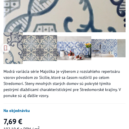
Modrá variácia série Majolika je výberom z rozsiahleho repertoáru
vzorov pôvodom zo Sicílie, ktoré sa časom rozšírili po celom
Stredomorí. Steny mnohých starých domov sú pokryté týmito
pestrými dlaždicami charakteristickými pre Stredomorské krajiny. V
ponuke sú aj ďalšie vzory.
Na objednávku
7,69 €
2
192,19 €
s DPH
/ m