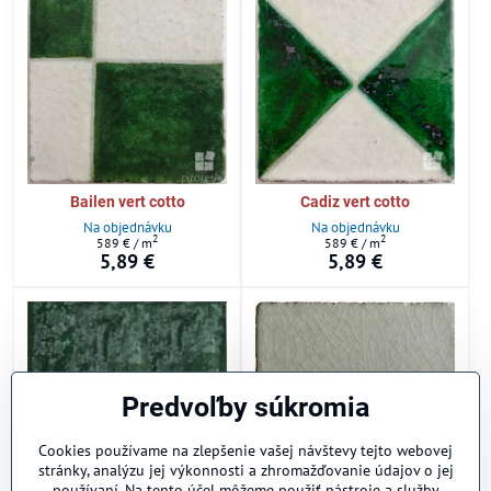
Bailen vert cotto
Cadiz vert cotto
Na objednávku
Na objednávku
2
2
589 €
/ m
589 €
/ m
5,89 €
5,89 €
Predvoľby súkromia
Cookies používame na zlepšenie vašej návštevy tejto webovej
stránky, analýzu jej výkonnosti a zhromažďovanie údajov o jej
používaní. Na tento účel môžeme použiť nástroje a služby