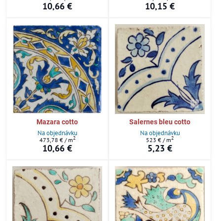
10,66 €
10,15 €
Mazara cotto
Salernes bleu cotto
Na objednávku
Na objednávku
2
2
473,78 €
/ m
523 €
/ m
10,66 €
5,23 €