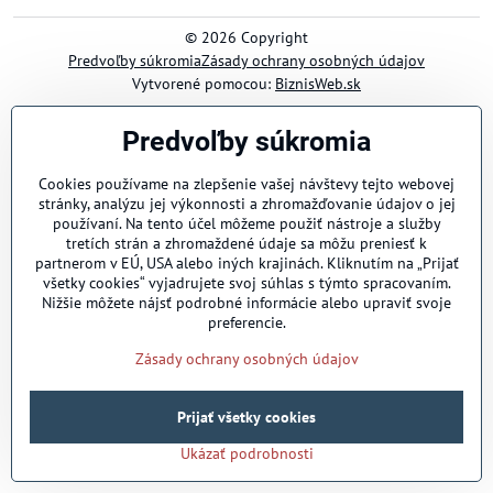
©
2026
Copyright
Predvoľby súkromia
Zásady ochrany osobných údajov
Vytvorené pomocou:
BiznisWeb.sk
Predvoľby súkromia
Cookies používame na zlepšenie vašej návštevy tejto webovej
stránky, analýzu jej výkonnosti a zhromažďovanie údajov o jej
používaní. Na tento účel môžeme použiť nástroje a služby
tretích strán a zhromaždené údaje sa môžu preniesť k
partnerom v EÚ, USA alebo iných krajinách. Kliknutím na „Prijať
všetky cookies“ vyjadrujete svoj súhlas s týmto spracovaním.
Nižšie môžete nájsť podrobné informácie alebo upraviť svoje
preferencie.
Zásady ochrany osobných údajov
Prijať všetky cookies
Ukázať podrobnosti