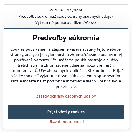
©
2026
Copyright
Predvoľby súkromia
Zásady ochrany osobných údajov
Vytvorené pomocou:
BiznisWeb.sk
Predvoľby súkromia
Cookies používame na zlepšenie vašej návštevy tejto webovej
stránky, analýzu jej výkonnosti a zhromažďovanie údajov o jej
používaní. Na tento účel môžeme použiť nástroje a služby
tretích strán a zhromaždené údaje sa môžu preniesť k
partnerom v EÚ, USA alebo iných krajinách. Kliknutím na „Prijať
všetky cookies“ vyjadrujete svoj súhlas s týmto spracovaním.
Nižšie môžete nájsť podrobné informácie alebo upraviť svoje
preferencie.
Zásady ochrany osobných údajov
Prijať všetky cookies
Ukázať podrobnosti