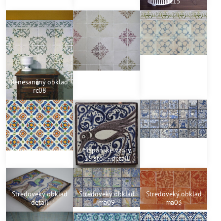
bordúry - RC02
Acanthus
rc15
Renesančný obklad
Renesančný obklad
Renesančný obklad
rc08
rc06 - 3 farby
- prepletanie
Renesančný obklad
Hispánske vzory
Hispánske vzory
- viacfarebný
15.stor. - detail
15.stor.
Stredoveký obklad
Stredoveký obklad
Stredoveký obklad
detail
ma09
ma03