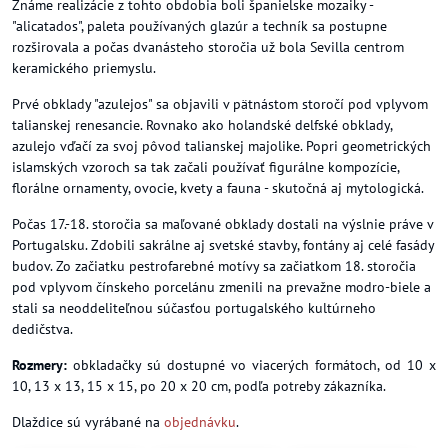
Známe realizácie z tohto obdobia boli španielske mozaiky -
"alicatados", paleta používaných glazúr a techník sa postupne
rozširovala a počas dvanásteho storočia už bola Sevilla centrom
keramického priemyslu.
Prvé obklady "azulejos" sa objavili v pätnástom storočí pod vplyvom
talianskej renesancie. Rovnako ako holandské delfské obklady,
azulejo vďačí za svoj pôvod talianskej majolike. Popri geometrických
islamských vzoroch sa tak začali používať figurálne kompozície,
florálne ornamenty, ovocie, kvety a fauna - skutočná aj mytologická.
Počas 17.-18. storočia sa maľované obklady dostali na výslnie práve v
Portugalsku. Zdobili sakrálne aj svetské stavby, fontány aj celé fasády
budov. Zo začiatku pestrofarebné motívy sa začiatkom 18. storočia
pod vplyvom čínskeho porcelánu zmenili na prevažne modro-biele a
stali sa neoddeliteľnou súčasťou portugalského kultúrneho
dedičstva.
Rozmery:
obkladačky sú dostupné vo viacerých formátoch, od 10 x
10, 13 x 13, 15 x 15, po 20 x 20 cm, podľa potreby zákazníka.
Dlaždice sú vyrábané na
objednávku
.