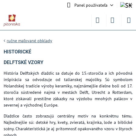
Panel používateľa
ručne maľované obklady
HISTORICKÉ
DELFTSKÉ VZORY
História Delftských dlaždíc sa datuje do 15.-storočia a ich pôvodná
inšpirácia sa odvodzuje od talianskej majoliky. Sú symbolom
Holandskej tradície výroby keramiky, najznámejšie dielne boli od 17.
storočia sústredené najmä v mestách Delft, Utrecht a Rotterdam,
ktoré získavali prestížne zákazky na výzdobu mnohých palácov v
severnej a východnej Európe.
Dlaždice často zobrazujú centrálny motív na konkrétnu tému.
Najbežnejšie sú: detské hry, kvety, zvieratá, krajinka, lode a biblické
scény. Charakteristická je aj prítomnosť opakovaného vzoru v štyroch
rohoch.