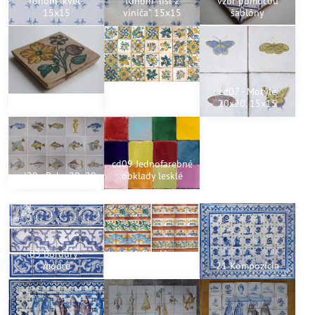
rohom "kvet"
rohom "list z
vzor pomocou
15x15
viniča" 15x15
šablóny
cd07 - Motýle
cd13 kvet 10x10
cd13 kvety 10x10
20x20, 15x15
cd09 Jednofarebné
cd29 - Ryby 20x20
obklady lesklé
03 Bordúry -
961 Bordúry -
modré
viacfarebné
21 Kompozícia