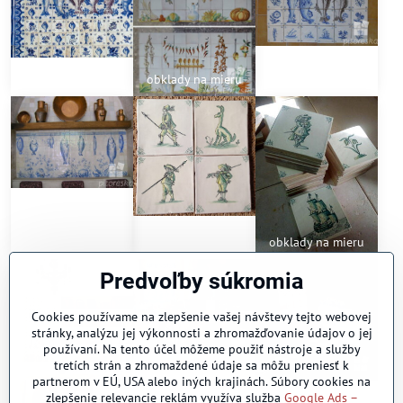
84 Ryby
obklady na mieru
obklady na mieru
obklady na mieru
obklady na mieru
obklady na mieru
Predvoľby súkromia
Cookies používame na zlepšenie vašej návštevy tejto webovej
stránky, analýzu jej výkonnosti a zhromažďovanie údajov o jej
používaní. Na tento účel môžeme použiť nástroje a služby
tretích strán a zhromaždené údaje sa môžu preniesť k
partnerom v EÚ, USA alebo iných krajinách. Súbory cookies na
zlepšenie relevancie reklám využíva služba
Google Ads –