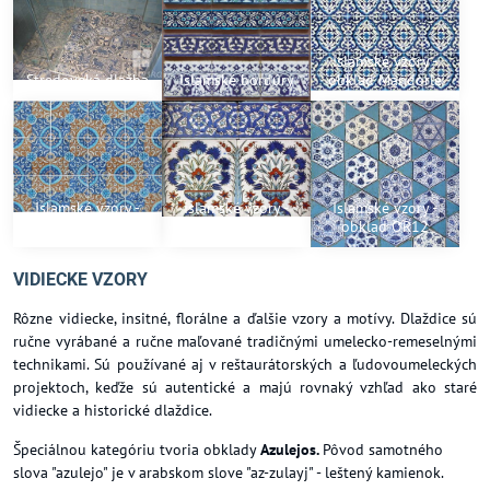
Islamské vzory -
Stredoveká dlažba
Islamské bordúry
obklad Mandorle
Islamské vzory -
Islamské vzory -
Islamské vzory -
obklad OR5
obklad OR14
obklad OR12
VIDIECKE VZORY
Rôzne vidiecke, insitné, florálne a ďalšie vzory a motívy. Dlaždice sú
ručne vyrábané a ručne maľované tradičnými umelecko-remeselnými
technikami. Sú používané aj v reštaurátorských a ľudovoumeleckých
projektoch, keďže sú autentické a majú rovnaký vzhľad ako staré
vidiecke a historické dlaždice.
Špeciálnou kategóriu tvoria obklady
Azulejos.
Pôvod samotného
slova "azulejo" je v arabskom slove "az-zulayj" - leštený kamienok.