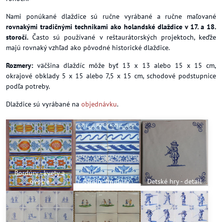
Nami ponúkané dlaždice sú ručne vyrábané a ručne maľované
rovnakými tradičnými technikami ako holandské dlaždice v 17. a 18.
storočí.
Často sú používané v reštaurátorských projektoch, keďže
majú rovnaký vzhľad ako pôvodné historické dlaždice.
Rozmery:
väčšina dlaždíc môže byť 13 x 13 alebo 15 x 15 cm,
okrajové obklady 5 x 15 alebo 7,5 x 15 cm, schodové podstupnice
podľa potreby.
Dlaždice sú vyrábané na
objednávku
.
Bordúry - kvety a
ovocie
Modré bordúry
Detské hry - detail