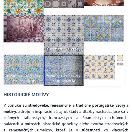
Ovocie -
Rôzne vzory v
viacfarebné
Dlaždice Giverny
kruhu - hnedé
Circus Maximus
Geometrické vzory
Geometrické vzory
Geometrické vzory
Geometrické vzory
- renesančné
- kompozícia
A-D
HISTORICKÉ MOTÍVY
V ponuke sú
stredoveké, renesančné a tradičné portugalské vzory a
motívy
. Zdrojom inšpirácie sú aj obklady a dlažby nachádzajúce sa v
známych talianskych, francúzskych a španielskych chrámoch,
palácoch a múzeách, historické gobelíny, alebo tvorba stredovekých
a renesančných umelcov, ktorá je v súčasnosti vo viacerých