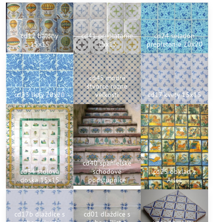
cd12 balóny
cd41 preplatanie
cd24 seladón
15x15
15x15
prepletanie 20x20
cd45 modré
štvorce rôzne
cd33 listy 20x20
veľkosti
cd17 kvety 15x15
cd40 španielske
cd34 stolová
schodové
cd25 obklad z
doska 15x15
podstupnice
Arles
cd17b dlaždice s
cd01 dlaždice s