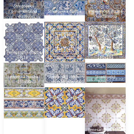
Stredoveká
ornamentálna
Stredoveká dlažba
Renesančná dlažba
dlažba
-mýtické zvieratá
- viacfarebná
Renesančná dlažba
Panel s levmi
rc14
Panel z ruží
180x195
Anjelská hudba
Stredoveký obklad
Stredoveké
150x90
- mýtické zvieratá
bordúry
Renesančné
Renesančný obklad