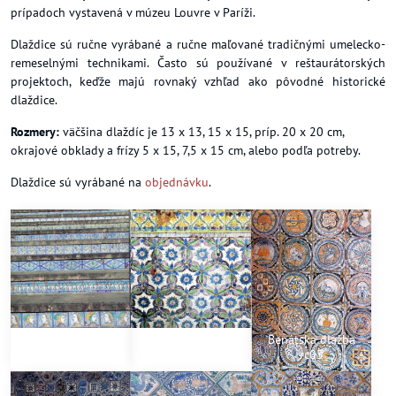
prípadoch vystavená v múzeu Louvre v Paríži.
Dlaždice sú ručne vyrábané a ručne maľované tradičnými umelecko-
remeselnými technikami. Často sú používané v reštaurátorských
projektoch, keďže majú rovnaký vzhľad ako pôvodné historické
dlaždice.
Rozmery:
väčšina dlaždíc je 13 x 13, 15 x 15, príp. 20 x 20 cm,
okrajové obklady a frízy 5 x 15, 7,5 x 15 cm, alebo podľa potreby.
Dlaždice sú vyrábané na
objednávku
.
Schodiskové
Renesančná dlažba
Benátska dlažba
podstupnice
- koberec
rc05