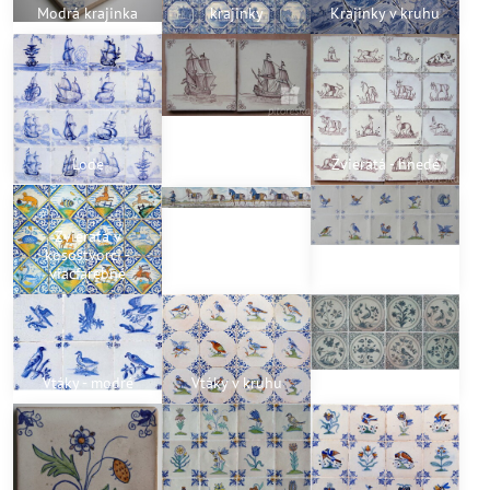
Modrá krajinka
krajinky
Krajinky v kruhu
Lode
Lode - hnedé
Zvieratá - hnedé
Zvieratá v
kosoštvorci -
viacfarebné
Kone
Vtáky - viacfarebné
Vtáky - modré
Vtáky v kruhu
Vtáky a rastliny