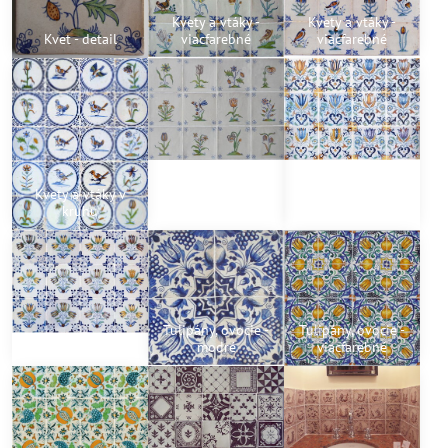
Kvety a vtáky -
Kvety a vtáky -
Kvet - detail
viacfarebné
viacfarebné
Kvety a vtáky v
kruhu
Kvety - viacfarebné
Tulipány
Tulipány, ovocie -
Tulipány, ovocie -
Kytice z tulipánov
modré
viacfarebné