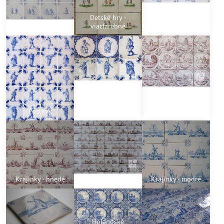
Detské hry -
Detské hry
viacfarebné
Vojaci
Postavy
Hudobníci
Biblické výjavy
Krajinky - hnedé
Krajinky 2 - hnedé
Krajinky - modré
Holandské