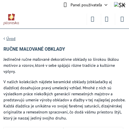
Panel používateľa
Úvod
RUČNE MAĽOVANÉ OBKLADY
Jedinečné ručne maľované dekoratívne obklady so širokou škálou
motívov a vzorov, ktoré v sebe spájajú rôzne tradície a kultúrne
vplyvy.
V našich kolekciách nájdete keramické obklady (obkladačky aj
dlaždice) dosahujúce pravý umelecký vzhľad. Mnohé z nich sú
výsledkom práce niekoľkých generácií remeselných majstrov a
predstavujú umenie výroby obkladov a dlažby v tej najlepšej podobe.
Každá dlaždica je unikátna vo svojej farebnej saturácii, dizajnérskej
originalite a remeselnom spracovaní, čo dodá vášmu priestoru štýl,
ktorý je naozaj jediný svojho druhu.