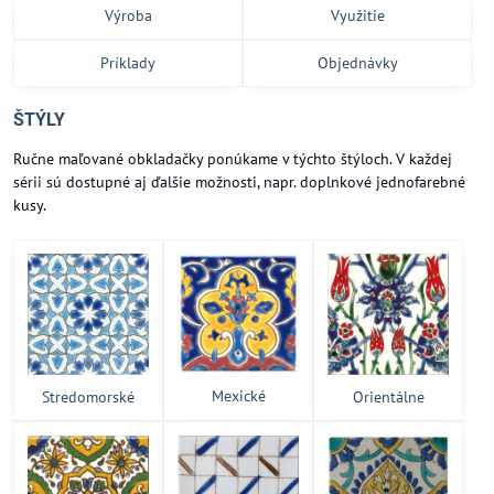
Výroba
Využitie
Príklady
Objednávky
ŠTÝLY
Ručne maľované obkladačky ponúkame v týchto štýloch. V každej
sérii sú dostupné aj ďalšie možnosti, napr. doplnkové jednofarebné
kusy.
Mexické
Stredomorské
Orientálne