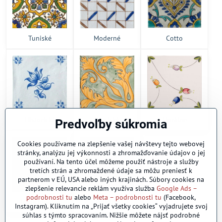
Tuniské
Moderné
Cotto
Historické
Klasické
Florálne
Predvoľby súkromia
Cookies používame na zlepšenie vašej návštevy tejto webovej
stránky, analýzu jej výkonnosti a zhromažďovanie údajov o jej
používaní. Na tento účel môžeme použiť nástroje a služby
tretích strán a zhromaždené údaje sa môžu preniesť k
partnerom v EÚ, USA alebo iných krajinách. Súbory cookies na
zlepšenie relevancie reklám využíva služba
Google Ads –
podrobnosti tu
alebo
Meta – podrobnosti tu
(Facebook,
Reliéfne
Tradicionálne
Instagram). Kliknutím na „Prijať všetky cookies“ vyjadrujete svoj
súhlas s týmto spracovaním. Nižšie môžete nájsť podrobné