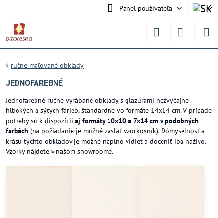
Panel používateľa
ručne maľované obklady
JEDNOFAREBNÉ
Jednofarebné ručne vyrábané obklady s glazúrami nezvyčajne
hlbokých a sýtych farieb, štandardne vo formáte 14x14 cm. V prípade
potreby sú k dispozícii
aj formáty 10x10 a 7x14 cm v podobných
farbách
(na požiadanie je možné zaslať vzorkovník). Dômyselnosť a
krásu týchto obkladov je možné naplno vidieť a doceniť iba naživo.
Vzorky nájdete v našom showroome.