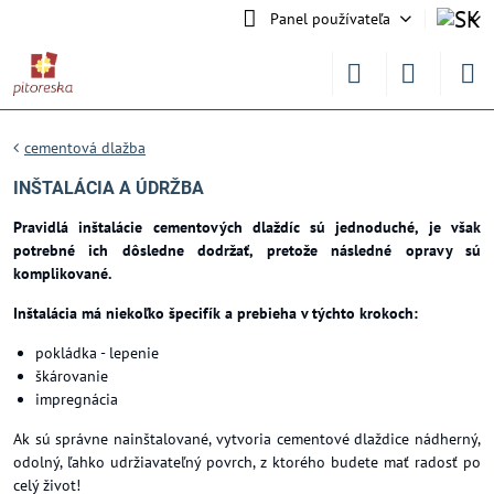
Panel používateľa
cementová dlažba
INŠTALÁCIA A ÚDRŽBA
Pravidlá inštalácie cementových dlaždíc sú jednoduché, je však
potrebné ich dôsledne dodržať, pretože následné opravy sú
komplikované.
Inštalácia má niekoľko špecifík a prebieha v týchto krokoch:
pokládka - lepenie
škárovanie
impregnácia
Ak sú správne nainštalované, vytvoria cementové dlaždice nádherný,
odolný, ľahko udržiavateľný povrch, z ktorého budete mať radosť po
celý život!