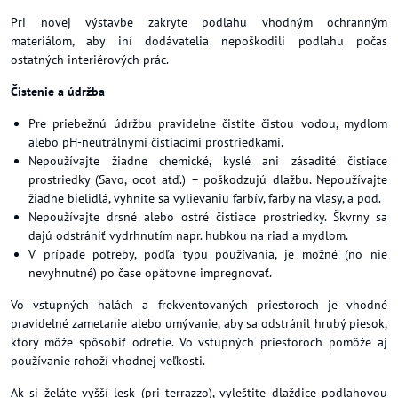
Pri novej výstavbe zakryte podlahu vhodným ochranným
materiálom, aby iní dodávatelia nepoškodili podlahu počas
ostatných interiérových prác.
Čistenie a údržba
Pre priebežnú údržbu pravidelne čistite čistou vodou, mydlom
alebo pH-neutrálnymi čistiacimi prostriedkami.
Nepoužívajte žiadne chemické, kyslé ani zásadité čistiace
prostriedky (Savo, ocot atď.) – poškodzujú dlažbu. Nepoužívajte
žiadne bielidlá, vyhnite sa vylievaniu farbív, farby na vlasy, a pod.
Nepoužívajte drsné alebo ostré čistiace prostriedky. Škvrny sa
dajú odstrániť vydrhnutím napr. hubkou na riad a mydlom.
V prípade potreby, podľa typu používania, je možné (no nie
nevyhnutné) po čase opätovne impregnovať.
Vo vstupných halách a frekventovaných priestoroch je vhodné
pravidelné zametanie alebo umývanie, aby sa odstránil hrubý piesok,
ktorý môže spôsobiť odretie. Vo vstupných priestoroch pomôže aj
používanie rohoží vhodnej veľkosti.
Ak si želáte vyšší lesk (pri terrazzo), vyleštite dlaždice podlahovou