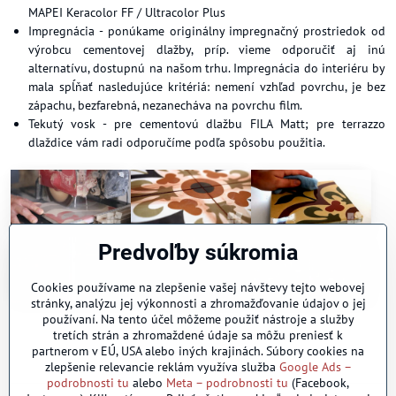
MAPEI Keracolor FF / Ultracolor Plus
Impregnácia - ponúkame originálny impregnačný prostriedok od
výrobcu cementovej dlažby, príp. vieme odporučiť aj inú
alternatívu, dostupnú na našom trhu. Impregnácia do interiéru by
mala spĺňať nasledujúce kritériá: nemení vzhľad povrchu, je bez
zápachu, bezfarebná, nezanecháva na povrchu film.
Tekutý vosk - pre cementovú dlažbu FILA Matt; pre terrazzo
dlaždice vám radi odporučíme podľa spôsobu použitia.
Predvoľby súkromia
Cookies používame na zlepšenie vašej návštevy tejto webovej
stránky, analýzu jej výkonnosti a zhromažďovanie údajov o jej
používaní. Na tento účel môžeme použiť nástroje a služby
tretích strán a zhromaždené údaje sa môžu preniesť k
partnerom v EÚ, USA alebo iných krajinách. Súbory cookies na
zlepšenie relevancie reklám využíva služba
Google Ads –
podrobnosti tu
alebo
Meta – podrobnosti tu
(Facebook,