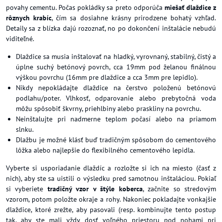
povahy cementu. Počas pokládky sa preto odporúča
miešať dlaždice z
rôznych krabíc
, čím sa dosiahne krásny prirodzene bohatý vzhľad.
Detaily sa z blízka dajú rozoznať, no po dokončení inštalácie nebudú
viditeľné.
Dlaždice sa musia inštalovať na hladký, vyrovnaný, stabilný, čistý a
úplne suchý betónový povrch, cca 19mm pod želanou finálnou
výškou povrchu (16mm pre dlaždice a cca 3mm pre lepidlo).
Nikdy nepokládajte dlaždice na čerstvo položenú betónovú
podlahu/poter. Vlhkosť, odparovanie alebo prebytočná voda
môžu spôsobiť škvrny, priehlbiny alebo praskliny na povrchu.
Neinštalujte pri nadmerne teplom počasí alebo na priamom
slnku.
Dlažbu je možné klásť buď tradičným spôsobom do cementového
lôžka alebo najlepšie do flexibilného cementového lepidla.
Vyberte si usporiadanie dlaždíc a rozložte si ich na miesto (časť z
nich), aby ste sa uistili o výsledku pred samotnou inštaláciou. Pokiaľ
si vyberiete
tradičný vzor v štýle koberca
, začnite so stredovým
vzorom, potom položte okraje a rohy. Nakoniec pokladajte vonkajšie
dlaždice, ktoré zrežte, aby pasovali (resp. kombinujte tento postup
tak, aby ste mali vždy dosť voľného priestoru pod nohami pri