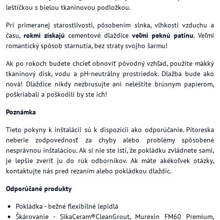
leštičkou s bielou tkaninovou podložkou.
Pri primeranej starostlivosti, pôsobením slnka, vlhkosti vzduchu a
času,
rokmi získajú
cementové dlaždice
veľmi peknú patinu
. Veľmi
romantický spôsob starnutia, bez straty svojho šarmu!
Ak po rokoch budete chcieť obnoviť pôvodný vzhľad, použite mäkký
tkaninový disk, vodu a pH-neutrálny prostriedok. Dlažba bude ako
nová! Dlaždice nikdy nezbrusujte ani neleštite brúsnym papierom,
poškriabali a poškodili by ste ich!
Poznámka
Tieto pokyny k inštalácii sú k dispozícii ako odporúčanie. Pitoreska
neberie zodpovednosť za chyby alebo problémy spôsobené
nesprávnou inštaláciou. Ak si nie ste istí, že pokládku zvládnete sami,
je lepšie zveriť ju do rúk odborníkov. Ak máte akékoľvek otázky,
kontaktujte nás pred rezaním alebo pokládkou dlaždíc.
Odporúčané produkty
Pokládka - bežné flexibilné lepidlá
Škárovanie - SikaCeram®CleanGrout, Murexin FM60 Premium,