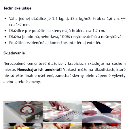
Technické údaje
Váha jednej dlaždice je 1,3 kg, tj. 32,5 kg/m2. Hrúbka 1,6 cm, +/-
cca 1-2 mm.
Dlaždice pre použite na steny majú hrúbku cca 1,2 cm.
Dlažba je odolná, nehorľavá, 100% recyklovateľná a nešmykľavá.
Použitie: rezidenčné aj komerčné, interiér aj exteriér.
Skladovanie
Nerozbalené cementové dlaždice v krabiciach skladujte na suchom
mieste.
Nenechajte ich zmoknúť!
Vlhkosť môže na dlaždiciach, ktoré
nie sú ešte finálne ošetrené, zanechať škvrny, biele vápenné výkvety
alebo farebné zmeny.