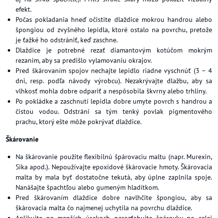
efekt.
Počas pokladania hneď očistite dlaždice mokrou handrou alebo
špongiou od zvyšného lepidla, ktoré ostalo na povrchu, pretože
je ťažké ho odstrániť, keď zaschne.
Dlaždice je potrebné rezať diamantovým kotúčom mokrým
rezaním, aby sa predišlo vylamovaniu okrajov.
Pred škárovaním spojov nechajte lepidlo riadne vyschnúť (3 – 4
dni, resp. podľa návody výrobcu). Nezakrývajte dlažbu, aby sa
vlhkosť mohla dobre odpariť a nespôsobila škvrny alebo trhliny.
Po pokládke a zaschnutí lepidla dobre umyte povrch s handrou a
čistou vodou. Odstráni sa tým tenký povlak pigmentového
prachu, ktorý ešte môže pokrývať dlaždice.
Škárovanie
Na škárovanie použite flexibilnú špárovaciu maltu (napr. Murexin,
Sika apod.). Nepoužívajte epoxidové škárovacie hmoty. Škárovacia
malta by mala byť dostatočne tekutá, aby úplne zaplnila spoje.
Nanášajte špachtľou alebo gumeným hladítkom.
Pred škárovaním dlaždice dobre navlhčite špongiou, aby sa
škárovacia malta čo najmenej uchytila na povrchu dlaždice.