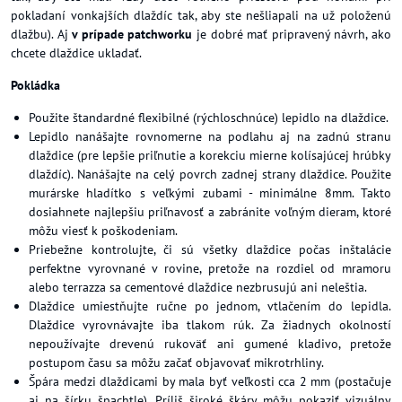
pokladaní vonkajších dlaždíc tak, aby ste nešliapali na už položenú
dlažbu). Aj
v prípade patchworku
je dobré mať pripravený návrh, ako
chcete dlaždice ukladať.
Pokládka
Použite štandardné flexibilné (rýchloschnúce) lepidlo na dlaždice.
Lepidlo nanášajte rovnomerne na podlahu aj na zadnú stranu
dlaždice (pre lepšie priľnutie a korekciu mierne kolísajúcej hrúbky
dlaždíc). Nanášajte na celý povrch zadnej strany dlaždice. Použite
murárske hladítko s veľkými zubami - minimálne 8mm. Takto
dosiahnete najlepšiu priľnavosť a zabránite voľným dieram, ktoré
môžu viesť k poškodeniam.
Priebežne kontrolujte, či sú všetky dlaždice počas inštalácie
perfektne vyrovnané v rovine, pretože na rozdiel od mramoru
alebo terrazza sa cementové dlaždice nezbrusujú ani neleštia.
Dlaždice umiestňujte ručne po jednom, vtlačením do lepidla.
Dlaždice vyrovnávajte iba tlakom rúk. Za žiadnych okolností
nepoužívajte drevenú rukoväť ani gumené kladivo, pretože
postupom času sa môžu začať objavovať mikrotrhliny.
Špára medzi dlaždicami by mala byť veľkosti cca 2 mm (postačuje
aj na šírku špachtle). Príliš široké škáry môžu pokaziť vizuálny