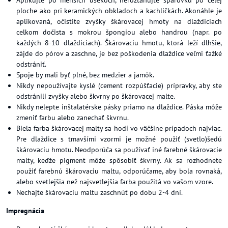
Aplikujte po menších úsekoch, nerozťahujte špárovku po celej
ploche ako pri keramických obkladoch a kachličkách. Akonáhle je
aplikovaná, očistite zvyšky škárovacej hmoty na dlaždiciach
celkom dočista s mokrou špongiou alebo handrou (napr. po
každých 8-10 dlaždiciach). Škárovaciu hmotu, ktorá leží dlhšie,
zájde do pórov a zaschne, je bez poškodenia dlaždice veľmi ťažké
odstrániť.
Spoje by mali byť plné, bez medzier a jamôk.
Nikdy nepoužívajte kyslé (cement rozpúšťacie) prípravky, aby ste
odstránili zvyšky alebo škvrny po škárovacej malte.
Nikdy nelepte inštalatérske pásky priamo na dlaždice. Páska môže
zmeniť farbu alebo zanechať škvrnu.
Biela farba škárovacej malty sa hodí vo väčšine prípadoch najviac.
Pre dlaždice s tmavšími vzormi je možné použiť (svetlo)šedú
škárovaciu hmotu. Neodporúča sa používať iné farebné škárovacie
malty, keďže pigment môže spôsobiť škvrny. Ak sa rozhodnete
použiť farebnú škárovaciu maltu, odporúčame, aby bola rovnaká,
alebo svetlejšia než najsvetlejšia farba použitá vo vašom vzore.
Nechajte škárovaciu maltu zaschnúť po dobu 2-4 dní.
Impregnácia