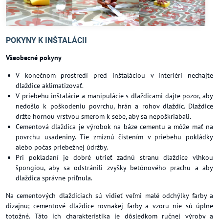
POKYNY K INŠTALÁCII
Všeobecné pokyny
V konečnom prostredí pred inštaláciou v interiéri nechajte
dlaždice aklimatizovať.
V priebehu inštalácie a manipulácie s dlaždicami dajte pozor, aby
nedošlo k poškodeniu povrchu, hrán a rohov dlaždíc. Dlaždice
držte hornou vrstvou smerom k sebe, aby sa nepoškriabali.
Cementová dlaždica je výrobok na báze cementu a môže mať na
povrchu usadeniny. Tie zmiznú čistením v priebehu pokládky
alebo počas priebežnej údržby.
Pri pokladaní je dobré utrieť zadnú stranu dlaždice vlhkou
špongiou, aby sa odstránili zvyšky betónového prachu a aby
dlaždica správne priľnula.
Na cementových dlaždiciach sú vidieť veľmi malé odchýlky farby a
dizajnu; cementové dlaždice rovnakej farby a vzoru nie sú úplne
totožné. Táto ich charakteristika je dôsledkom ručnej výroby a