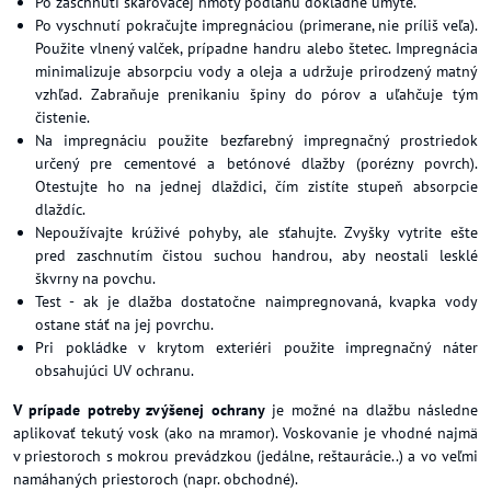
Po zaschnutí škárovacej hmoty podlahu dôkladne umyte.
Po vyschnutí pokračujte impregnáciou (primerane, nie príliš veľa).
Použite vlnený valček, prípadne handru alebo štetec. Impregnácia
minimalizuje absorpciu vody a oleja a udržuje prirodzený matný
vzhľad. Zabraňuje prenikaniu špiny do pórov a uľahčuje tým
čistenie.
Na impregnáciu použite bezfarebný impregnačný prostriedok
určený pre cementové a betónové dlažby (porézny povrch).
Otestujte ho na jednej dlaždici, čím zistíte stupeň absorpcie
dlaždíc.
Nepoužívajte krúživé pohyby, ale sťahujte. Zvyšky vytrite ešte
pred zaschnutím čistou suchou handrou, aby neostali lesklé
škvrny na povchu.
Test - ak je dlažba dostatočne naimpregnovaná, kvapka vody
ostane stáť na jej povrchu.
Pri pokládke v krytom exteriéri použite impregnačný náter
obsahujúci UV ochranu.
V prípade potreby zvýšenej ochrany
je možné na dlažbu následne
aplikovať tekutý vosk (ako na mramor). Voskovanie je vhodné najmä
v priestoroch s mokrou prevádzkou (jedálne, reštaurácie..) a vo veľmi
namáhaných priestoroch (napr. obchodné).