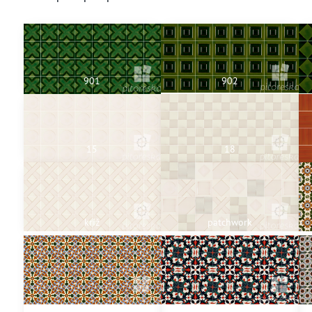
901
902
15
18
kríž
patchwork
606
608