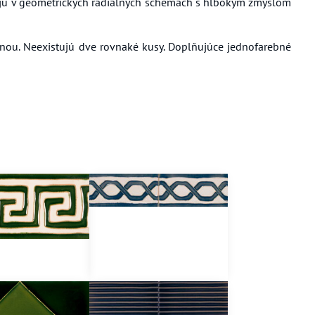
etajú v geometrických radiálnych schémach s hlbokým zmyslom
álnou. Neexistujú dve rovnaké kusy. Doplňujúce jednofarebné
710a
716