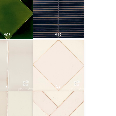
906
919
ak
12