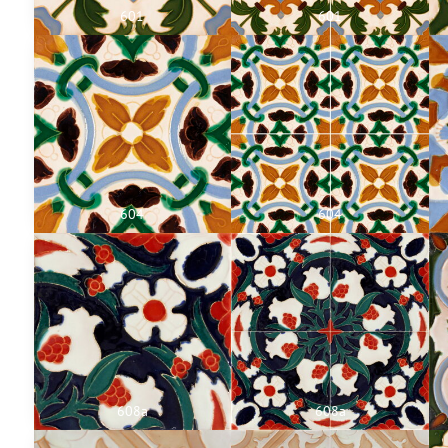
601
601
604
604
608a
608a