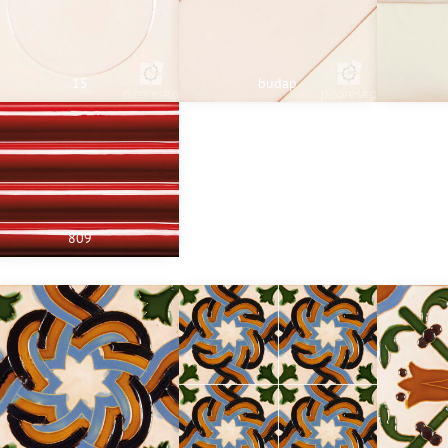
15
budap
809