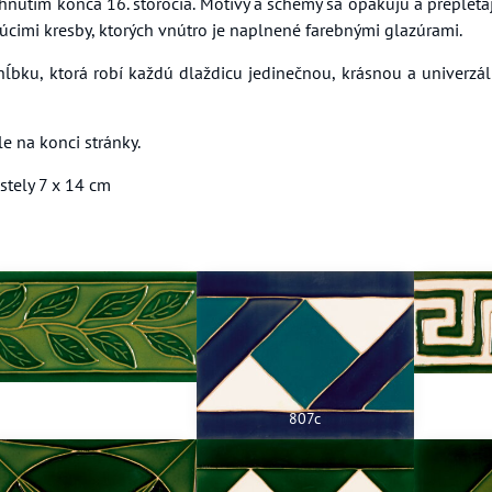
 hnutím konca 16. storočia. Motívy a schémy sa opakujú a prepl
ujúcimi kresby, ktorých vnútro je naplnené farebnými glazúrami.
hĺbku, ktorá robí každú dlaždicu jedinečnou, krásnou a univerz
e na konci stránky.
stely 7 x 14 cm
709a
807c