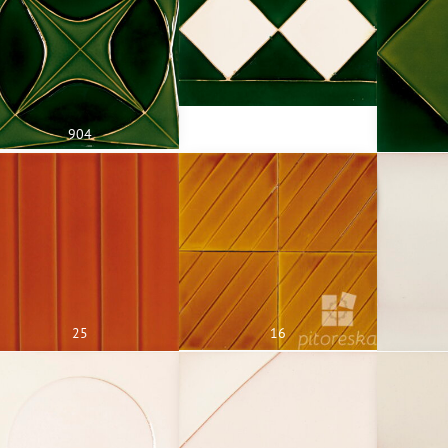
904
805a
25
16