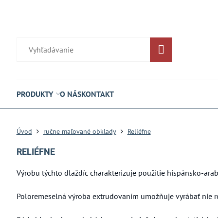
PRODUKTY
O NÁS
KONTAKT
Úvod
ručne maľované obklady
Reliéfne
RELIÉFNE
Výrobu týchto dlaždíc charakterizuje použitie hispánsko-ara
Poloremeselná výroba extrudovaním umožňuje vyrábať nie rov