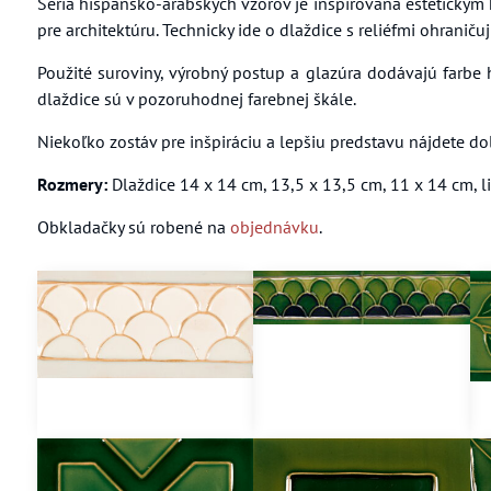
Séria hispánsko-arabských vzorov je inšpirovaná estetickým
pre architektúru. Technicky ide o dlaždice s reliéfmi ohranič
Použité suroviny, výrobný postup a glazúra dodávajú farbe 
dlaždice sú v pozoruhodnej farebnej škále.
Niekoľko zostáv pre inšpiráciu a lepšiu predstavu nájdete dol
Rozmery:
Dlaždice 14 x 14 cm, 13,5 x 13,5 cm, 11 x 14 cm, li
Obkladačky sú robené na
objednávku
.
704a
704a