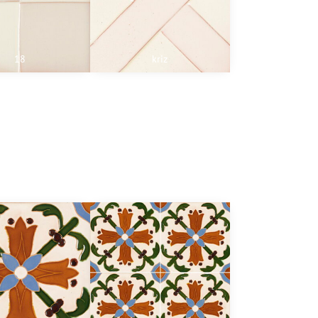
18
kriz