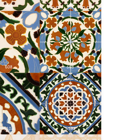
603
603
608
608
610a
610a