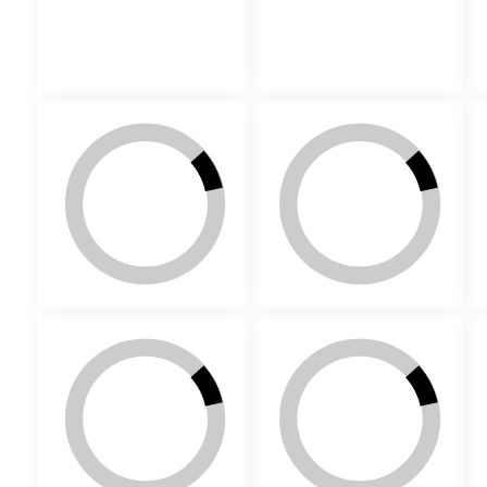
611b
611vb
807c
808