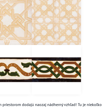
611b
611b
701
702
ím priestorom dodajú naozaj nádherný vzhľad! Tu je niekoľko