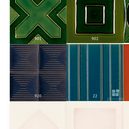
901
902
920
22