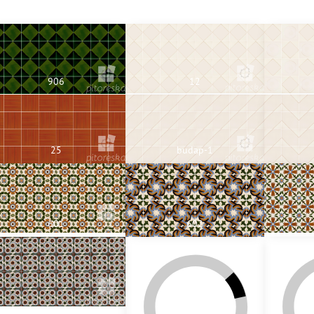
906
12
25
budap-1
601
602
609
610a