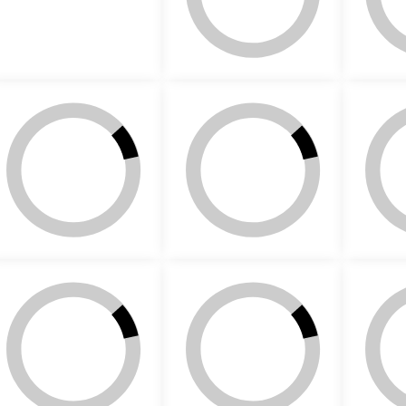
612
709
812
716