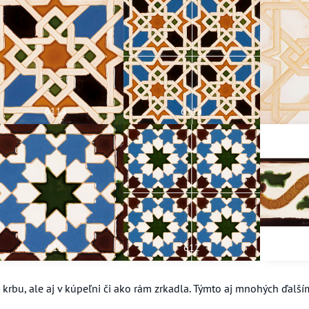
611a
611a
612
612
 krbu, ale aj v kúpeľni či ako rám zrkadla. Týmto aj mnohých ďalš