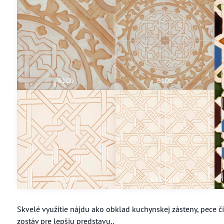
610b
610b
611-vb
611-vbc1
Skvelé využitie nájdu ako obklad kuchynskej zásteny, pece či
zostáv pre lepšiu predstavu..