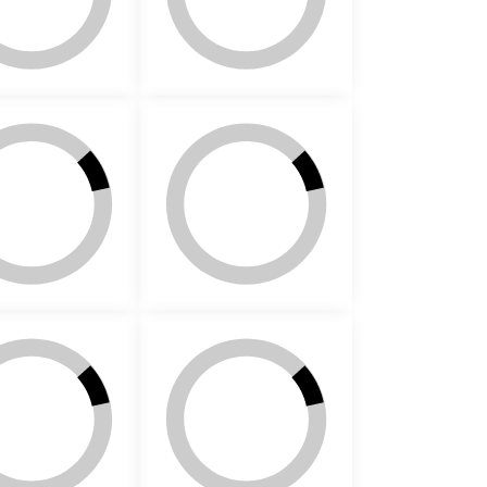
710a
805a
701
702