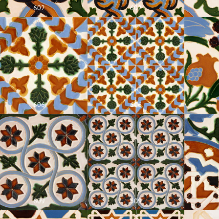
602
602
606
606
609
609