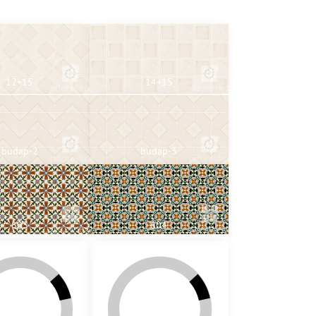
12+15
14+15
budap-2
budap-3
603
604
610b
611a