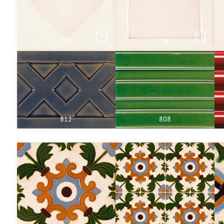
13
14
812
808