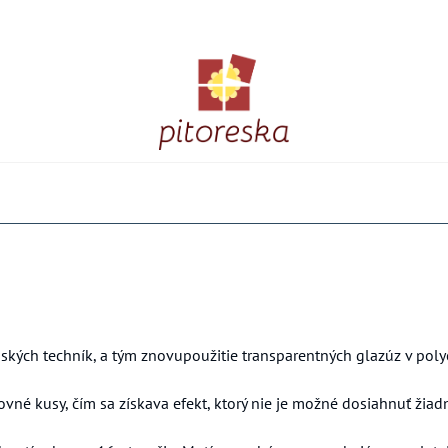
bských techník, a tým znovupoužitie transparentných glazúz v pol
né kusy, čím sa získava efekt, ktorý nie je možné dosiahnuť žiad